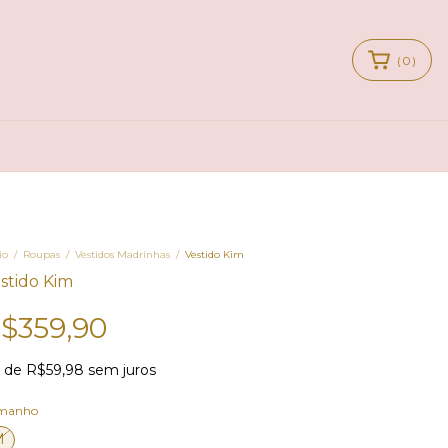
(
0
)
io
/
Roupas
/
Vestidos Madrinhas
/
Vestido Kim
stido Kim
$359,90
x
de
R$59,98
sem juros
manho
M