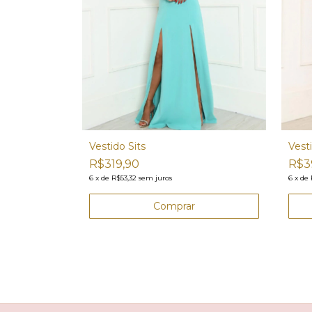
Vestido Sits
Vest
R$319,90
R$3
6
x
de
R$53,32
sem juros
6
x
de
Comprar