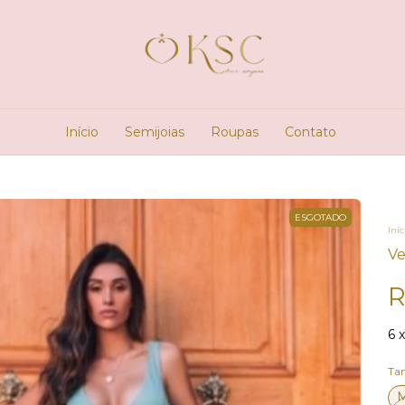
Início
Semijoias
Roupas
Contato
ESGOTADO
Iníc
Ve
R
6
Ta