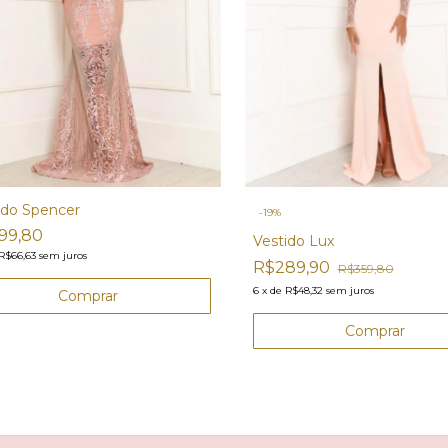
ido Spencer
-
19
%
99,80
Vestido Lux
R$66,63
sem juros
R$289,90
R$359,80
6
x
de
R$48,32
sem juros
Comprar
Comprar