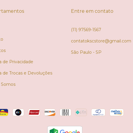
rtamentos
Entre em contato
(11) 97569-1567
to
contatokscstore@gmail.com
tos
São Paulo - SP
ca de Privacidade
ca de Trocas e Devoluções
 Somos