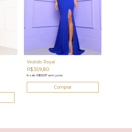
Vestido Royal
R$359,80
Vestido S
6
x
de
R$59,97
sem juros
R$399,8
6
x
de
R$66,63
Comprar